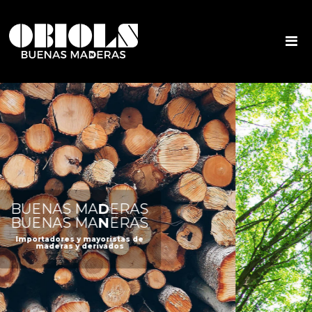
BUENAS MA
D
ERAS
BUENAS MA
N
ERAS
Importadores y mayoristas de
maderas y derivados