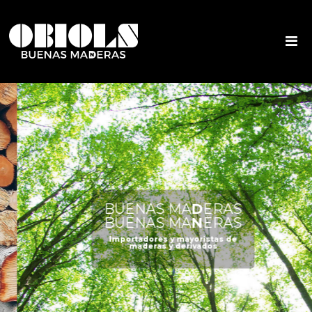
BUENAS MA
D
ERAS
BUENAS MA
N
ERAS
Importadores y mayoristas de
maderas y derivados