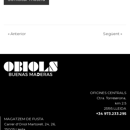
«
Anterior
Següent
»
OFICINES CENTRALS
Ctra. Torreserona,
km 2.5
25195 LLEIDA
+34 973.233.295
MAGATZEM DE FUSTA
Carrer d'Oriol Martorell, 24, 26,
25005 Lleida