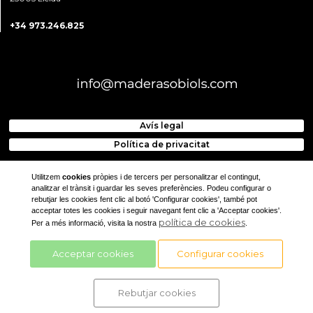
+34 973.246.825
Avís legal
Política de privacitat
Utilitzem
cookies
pròpies i de tercers per personalitzar el contingut,
analitzar el trànsit i guardar les seves preferències. Podeu configurar o
rebutjar les cookies fent clic al botó 'Configurar cookies', també pot
acceptar totes les cookies i seguir navegant fent clic a 'Acceptar cookies'.
política de cookies
Per a més informació, visita la nostra
.
ACCÉS
Acceptar cookies
Configurar cookies
CLIENTS
Rebutjar cookies