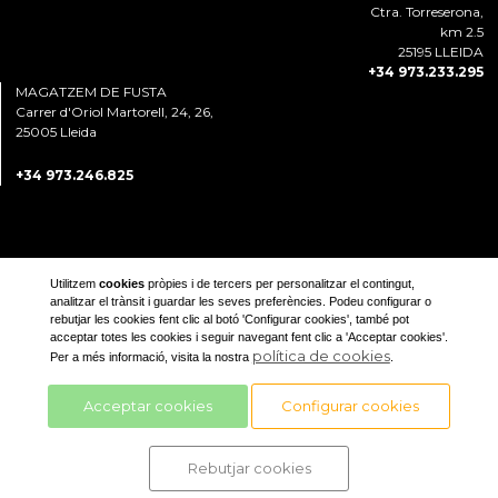
Ctra. Torreserona,
km 2.5
25195 LLEIDA
+34 973.233.295
MAGATZEM DE FUSTA
Carrer d'Oriol Martorell, 24, 26,
25005 Lleida
+34 973.246.825
Utilitzem
cookies
pròpies i de tercers per personalitzar el contingut,
analitzar el trànsit i guardar les seves preferències. Podeu configurar o
rebutjar les cookies fent clic al botó 'Configurar cookies', també pot
Avís legal
acceptar totes les cookies i seguir navegant fent clic a 'Acceptar cookies'.
política de cookies
Per a més informació, visita la nostra
.
Política de privacitat
Acceptar cookies
Configurar cookies
Rebutjar cookies