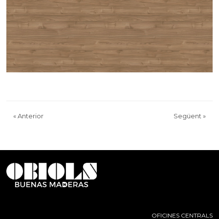
«
Anterior
Següent
»
OFICINES CENTRALS