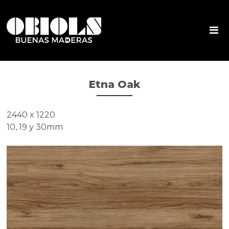
Etna Oak
2440 x 1220
10, 19 y 30mm