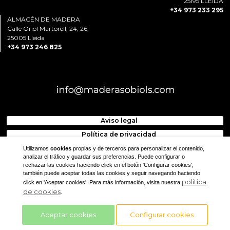
25195 LLEIDA
+34 973 233 295
ALMACÉN DE MADERA
Calle Oriol Martorell, 24, 26,
25005 Lleida
+34 973 246 825
Aviso legal
Política de privacidad
Utilizamos
cookies
propias y de terceros para personalizar el contenido,
analizar el tráfico y guardar sus preferencias. Puede configurar o
rechazar las cookies haciendo click en el botón 'Configurar cookies',
también puede aceptar todas las cookies y seguir navegando haciendo
política
click en 'Aceptar cookies'. Para más información, visita nuestra
de cookies
.
ACCESO
Aceptar cookies
Configurar cookies
CLIENTES