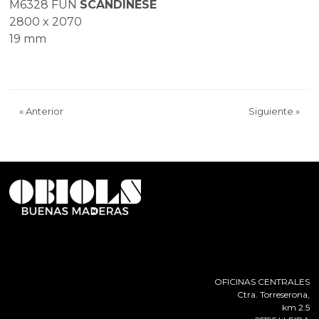
M6328 FUN
SCANDINESE
2800 x 2070
19 mm
«
Anterior
Siguiente
»
OFICINAS CENTRALES
Ctra. Torreserona,
km 2.5