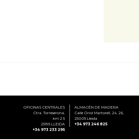
OFICINAS CENTRALES
ALMACÉN DE MADERA
Ctra. Torreserona,
Calle Oriol Martorell, 24, 26,
km 2.5
25005 Lleida
25195 LLEIDA
+34 973 246 825
+34 973 233 295